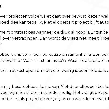
t.
 over projecten volgen. Het gaat over bewust kiezen w
goed idee kan tegelijk. Niet elk gestart project blijft aut
ent ontstaat pas wanneer de druk al hoog is. Er zijn te 
over vertragingen. Dan wordt de vraag niet meer: “Hoe 
?”
probeert grip te krijgen op keuze en samenhang. Een portf
it overlap? Waar ontstaan risico’s? Waar is de capaciteit
aties niet vastlopen omdat ze te weinig ideeën hebben. 
nning bespreekbaar te maken. Niet door alles perfect t
arvoor zijn niet alleen methodes nodig. Het vraagt ook pe
gheden, zoals projecten vergelijken op waarde en risico