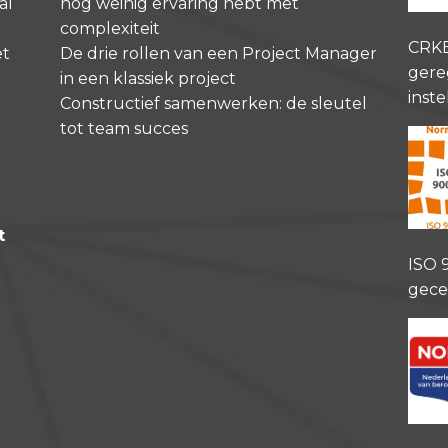
al
nog weinig ervaring hebt met
complexiteit
CRK
et
De drie rollen van een Project Manager
gere
in een klassiek project
inste
Constructief samenwerken: de sleutel
tot team succes
t
ISO 
gece