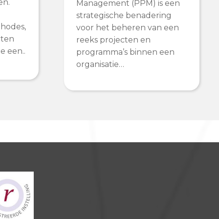
en.
Management (PPM) is een
strategische benadering
thodes,
voor het beheren van een
cten
reeks projecten en
e een..
programma’s binnen een
organisatie…