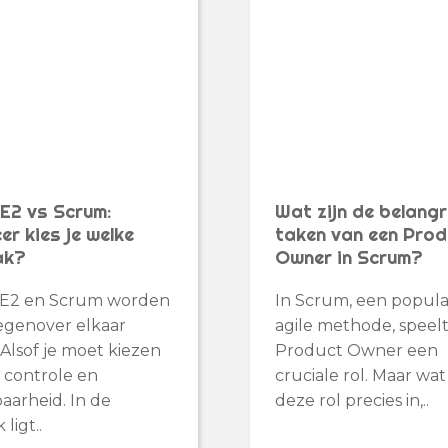
E2 vs Scrum:
Wat zijn de belangr
r kies je welke
taken van een Prod
ak?
Owner in Scrum?
E2 en Scrum worden
In Scrum, een popula
egenover elkaar
agile methode, speel
 Alsof je moet kiezen
Product Owner een
 controle en
cruciale rol. Maar wa
arheid. In de
deze rol precies in,..
 ligt..