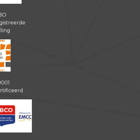
BO
gistreerde
lling
9001
rtificeerd