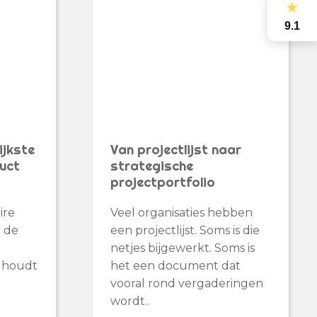
★
9.1
ijkste
Van projectlijst naar
uct
strategische
projectportfolio
ire
Veel organisaties hebben
t de
een projectlijst. Soms is die
netjes bijgewerkt. Soms is
t houdt
het een document dat
vooral rond vergaderingen
wordt..