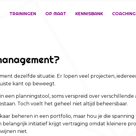
E
TRAININGEN
OP MAAT
KENNISBANK
COACHING
o management?
ment dezelfde situatie. Er lopen veel projecten, iederee
 juiste kant op beweegt.
s in een planningstool, soms verspreid over verschillende
taan. Toch voelt het geheel niet altijd beheersbaar.
elkaar beheren in een portfolio, maar hou je die spannin
 belangrijk initiatief krijgt vertraging omdat kleinere 
ijnen niet.