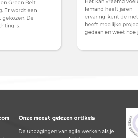
Het kan vreemd voel
een Green Belt
Iemand heeft jaren
ng. Er wordt een
ervaring, kent de me
t gekozen. De
heeft moeilijke proje
ting is..
gedaan en weet hoe j
rcom
Onze meest gelezen artikels
De uitdagingen van agile werken als je