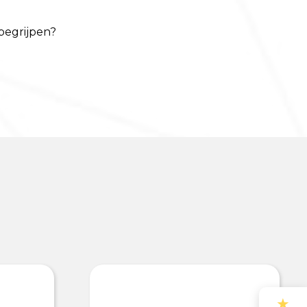
 begrijpen?
★