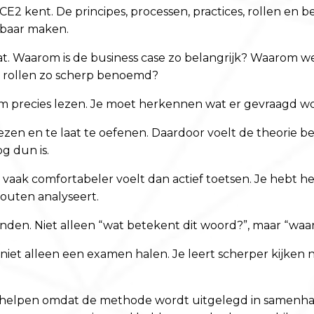
2 kent. De principes, processen, practices, rollen en b
rbaar maken.
aat. Waarom is de business case zo belangrijk? Waarom 
 rollen zo scherp benoemd?
recies lezen. Je moet herkennen wat er gevraagd wordt 
zen en te laat te oefenen. Daardoor voelt de theorie b
g dun is.
 vaak comfortabeler voelt dan actief toetsen. Je hebt he
fouten analyseert.
den. Niet alleen “wat betekent dit woord?”, maar “waaro
t niet alleen een examen halen. Je leert scherper kijken
 helpen omdat de methode wordt uitgelegd in samenhan