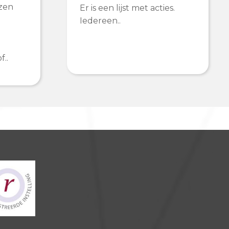
ozen
Er is een lijst met acties.
Iedereen..
f..