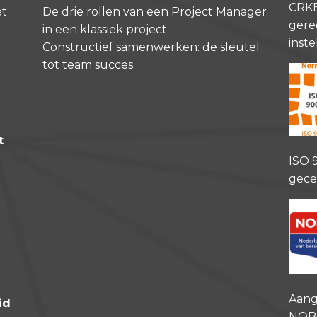
CRK
et
De drie rollen van een Project Manager
gere
in een klassiek project
inste
Constructief samenwerken: de sleutel
tot team succes
t
ISO 
gece
Aang
id
NOB