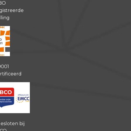
BO
gistreerde
lling
9001
rtificeerd
esloten bij
CO