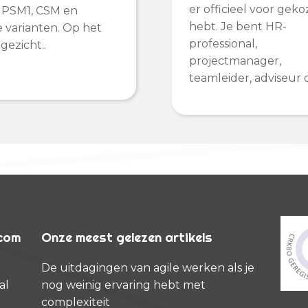
er officieel voor gek
 PSM1, CSM en
hebt. Je bent HR-
 varianten. Op het
professional,
gezicht..
projectmanager,
teamleider, adviseur o
rcom
Onze meest gelezen artikels
De uitdagingen van agile werken als je
al
nog weinig ervaring hebt met
complexiteit