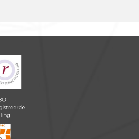
BO
gistreerde
lling