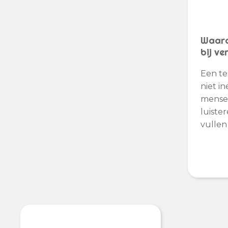
Waaro
bij ve
Een te
niet i
mense
luiste
vullen