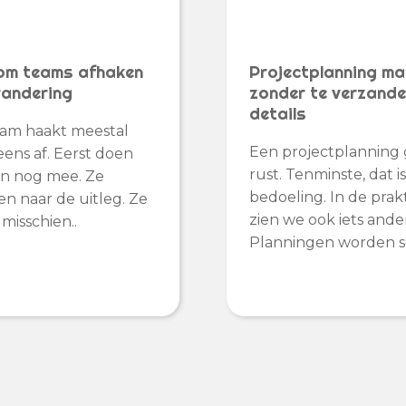
m teams afhaken
Projectplanning m
randering
zonder te verzande
details
am haakt meestal
Een projectplanning 
neens af. Eerst doen
rust. Tenminste, dat i
n nog mee. Ze
bedoeling. In de prakt
ren naar de uitleg. Ze
zien we ook iets ander
 misschien..
Planningen worden s