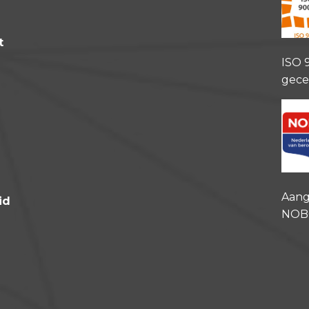
t
ISO 
gece
Aang
id
NOB