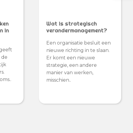
aken
Wat is strategisch
n in
verandermanagement?
Een organisatie besluit een
geeft
nieuwe richting in te slaan.
s de
Er komt een nieuwe
ijk
strategie, een andere
s.
manier van werken,
oms..
misschien..