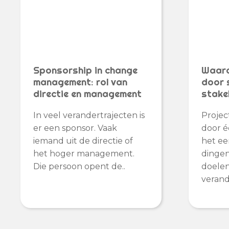
Sponsorship in change
Waaro
management: rol van
door 
directie en management
stake
In veel verandertrajecten is
Projec
er een sponsor. Vaak
door é
iemand uit de directie of
het ee
het hoger management.
dingen
Die persoon opent de..
doelen,
verand