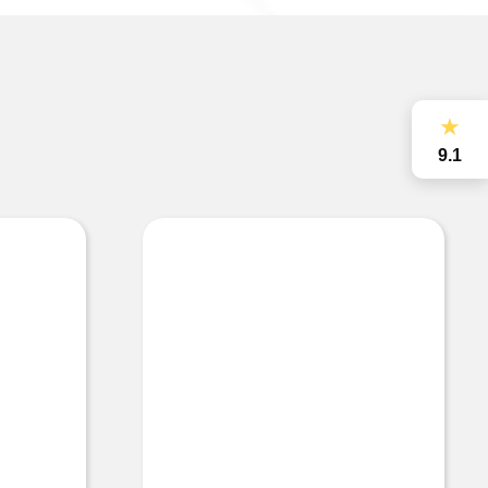
★
9.1