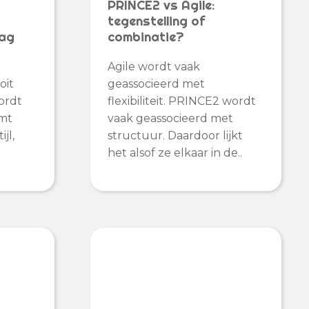
PRINCE2 vs Agile:
tegenstelling of
rag
combinatie?
Agile wordt vaak
oit
geassocieerd met
wordt
flexibiliteit. PRINCE2 wordt
omt
vaak geassocieerd met
jl,
structuur. Daardoor lijkt
het alsof ze elkaar in de..