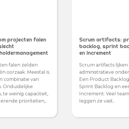
m projecten falen
Scrum artifacts: p
slecht
backlog, sprint ba
holdermanagement
en increment
ten falen zelden
Scrum artifacts lijken
én oorzaak. Meestal is
administratieve onde
n combinatie van
Een Product Backlog
. Onduidelijke
Sprint Backlog en ee
 te weinig capaciteit,
Increment. Veel team
erende prioriteiten,..
leggen ze vast..