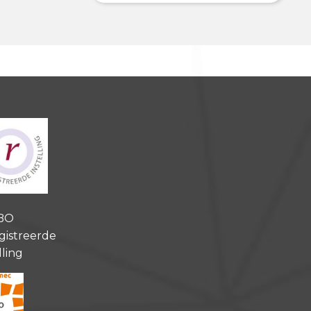
BO
gistreerde
lling