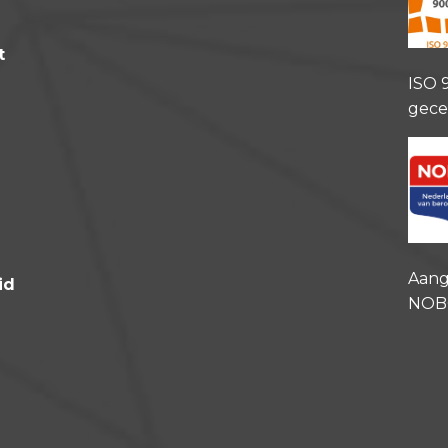
t
ISO 
gece
Aang
id
NOB