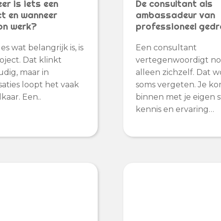
er is iets een
De consultant als
ct en wanneer
ambassadeur van
n werk?
professioneel ged
les wat belangrijk is, is
Een consultant
oject. Dat klinkt
vertegenwoordigt no
dig, maar in
alleen zichzelf. Dat 
saties loopt het vaak
soms vergeten. Je k
kaar. Een..
binnen met je eigen sti
kennis en ervaring…