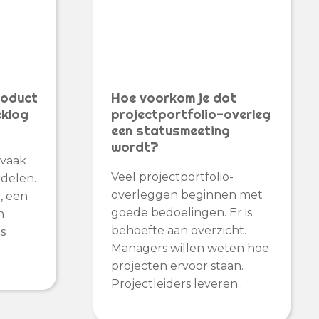
roduct
Hoe voorkom je dat
cklog
projectportfolio-overleg
een statusmeeting
wordt?
 vaak
Veel projectportfolio-
rdelen.
overleggen beginnen met
, een
goede bedoelingen. Er is
n
behoefte aan overzicht.
s
Managers willen weten hoe
projecten ervoor staan.
Projectleiders leveren..