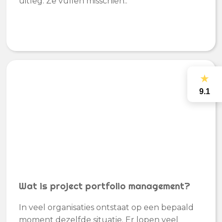
uitleg. Ze vullen misschien..
★
9.1
Wat is project portfolio management?
In veel organisaties ontstaat op een bepaald
moment dezelfde situatie. Er lopen veel