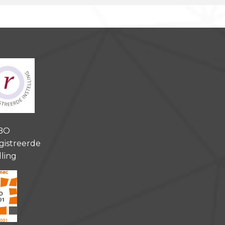
BO
gistreerde
lling