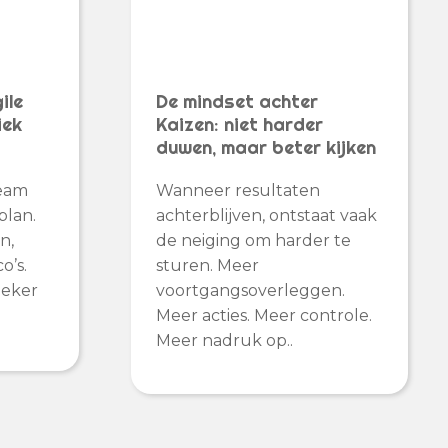
ile
De mindset achter
iek
Kaizen: niet harder
duwen, maar beter kijken
team
Wanneer resultaten
plan.
achterblijven, ontstaat vaak
n,
de neiging om harder te
o’s.
sturen. Meer
Zeker
voortgangsoverleggen.
Meer acties. Meer controle.
Meer nadruk op..