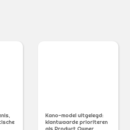
nis,
Kano-model uitgelegd:
tische
klantwaarde prioriteren
als Product Owner