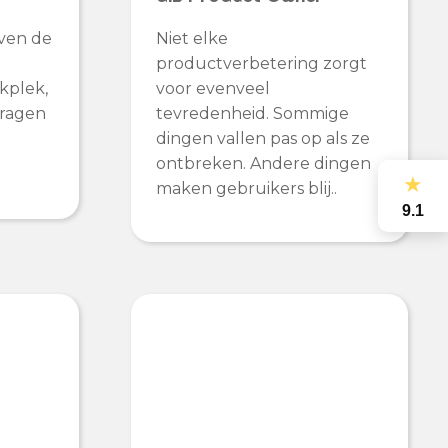
ven de
Niet elke
productverbetering zorgt
kplek,
voor evenveel
vragen
tevredenheid. Sommige
dingen vallen pas op als ze
ontbreken. Andere dingen
★
maken gebruikers blij..
9.1