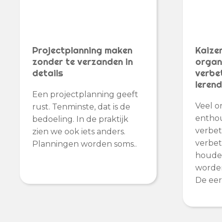
Projectplanning maken
Kaize
zonder te verzanden in
organ
details
verbe
leren
Een projectplanning geeft
Veel o
rust. Tenminste, dat is de
enthou
bedoeling. In de praktijk
verbet
zien we ook iets anders.
verbet
Planningen worden soms..
houden
worden
De eers