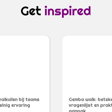
Get
inspired
valkuilen bij teams
Gemba walk: beteke
einig ervaring
vragenlijst en prak
aanpak