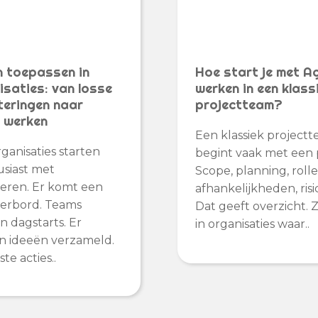
n toepassen in
Hoe start je met Ag
isaties: van losse
werken in een klass
teringen naar
projectteam?
d werken
Een klassiek project
rganisaties starten
begint vaak met een 
siast met
Scope, planning, rolle
eren. Er komt een
afhankelijkheden, risic
erbord. Teams
Dat geeft overzicht. 
 dagstarts. Er
in organisaties waar..
 ideeën verzameld.
te acties..