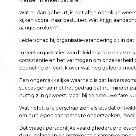
Mensen merken dat snel.
Wat er dan gebeurt, is niet altijd openlijke we
kijken vooral naar besluiten. Wat krijgt aand
aangesproken?
Leiderschap bij organisatieverandering zit in dat 
In veel organisaties wordt leiderschap nog ster
consistentie en het vermogen om onzekerheid te
bedoeling en eerlijk over wat nog geleerd moe
Een ongemakkelijke waarheid is dat leiders soms 
succes gehad met het gedrag dat nu minder passe
nuttig zijn geweest. Maar bij een nieuwe fase k
Wat helpt, is leiderschap zien als iets dat ontwi
om hun eigen aannames te onderzoeken, moeili
Dat vraagt persoonlijke vaardigheden, profession
druk, belangen en onzekerheid samenkomen.