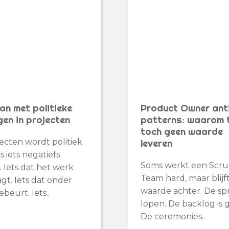
n met politieke
Product Owner ant
gen in projecten
patterns: waarom
toch geen waarde
jecten wordt politiek
leveren
s iets negatiefs
Soms werkt een Scr
. Iets dat het werk
Team hard, maar blijf
agt. Iets dat onder
waarde achter. De spr
ebeurt. Iets..
lopen. De backlog is 
De ceremonies..