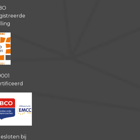
BO
gistreerde
lling
9001
rtificeerd
esloten bij