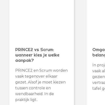
PRINCE2 vs Scrum:
Omgaa
wanneer kies je welke
belan
aanpak?
In pro
PRINCE2 en Scrum worden
vaak al
vaak tegenover elkaar
gezien
gezet. Alsof je moet kiezen
vertra
tussen controle en
tafel g
wendbaarheid. In de
praktijk ligt..