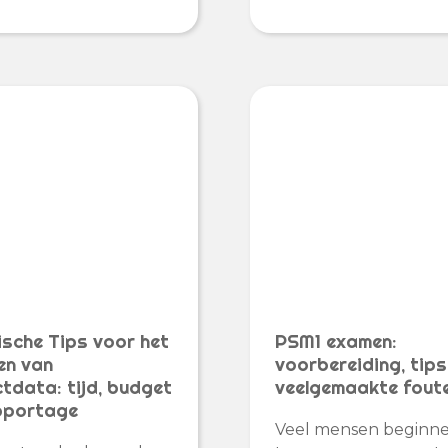
ische Tips voor het
PSM1 examen:
en van
voorbereiding, tips
ctdata: tijd, budget
veelgemaakte fout
pportage
Veel mensen beginn