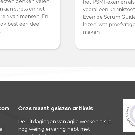
ojecten denken velen
het PSM1-examen als
 aan stress en het
vooral een kennistoets
ren van mensen. En
Even de Scrum Guid
 ook best een deel
lezen, wat proefvrag
…
maken..
rcom
Onze meest gelezen artikels
De uitdagingen van agile werken als je
al
nog weinig ervaring hebt met