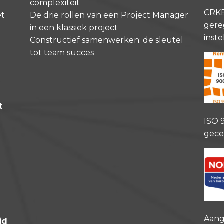
complexiteit
CRK
et
De drie rollen van een Project Manager
gere
in een klassiek project
inste
Constructief samenwerken: de sleutel
tot team succes
t
ISO 
gece
Aang
id