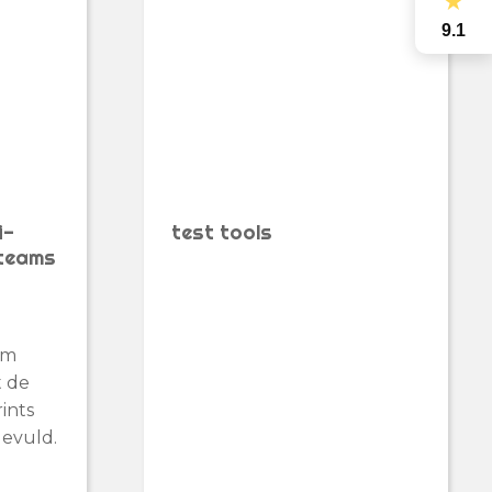
★
9.1
i-
test tools
 teams
um
t de
ints
gevuld.