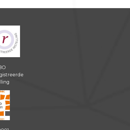
BO
gistreerde
lling