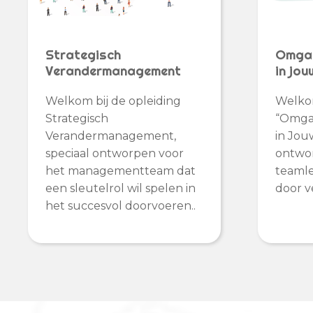
Strategisch
Omgaa
Verandermanagement
in jo
Welkom bij de opleiding
Welkom
Strategisch
“Omga
Verandermanagement,
in Jou
speciaal ontworpen voor
ontwo
het managementteam dat
teamle
een sleutelrol wil spelen in
door v
het succesvol doorvoeren..