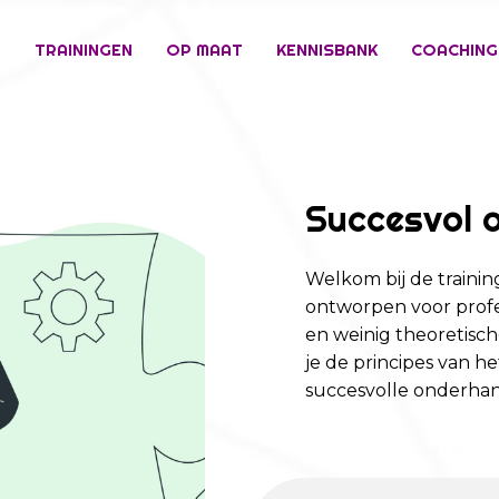
E
TRAININGEN
OP MAAT
KENNISBANK
COACHING
Succesvol 
Welkom bij de traini
ontworpen voor profe
en weinig theoretisc
je de principes van h
succesvolle onderha