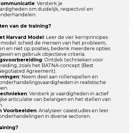
 Communicatie
: Versterk je
rdigheden om duidelijk, respectvol en
onderhandelen.
en van de training?
het Harvard Model
: Leer de vier kernprincipes
-model: scheid de mensen van het probleem,
n en niet op posities, bedenk meerdere opties
gewin en gebruik objectieve criteria.
gsvoorbereiding
: Ontdek technieken voor
reiding, zoals het BATNA-concept (Best
 Negotiated Agreement).
eningen
: Neem deel aan rollenspellen en
 onderhandelingsvaardigheden in realistische
nen.
echnieken
: Versterk je vaardigheden in actief
ijke articulatie van belangen en het stellen van
n.
n Voorbeelden
: Analyseer casestudies en leer
onderhandelingen in diverse sectoren.
aining?