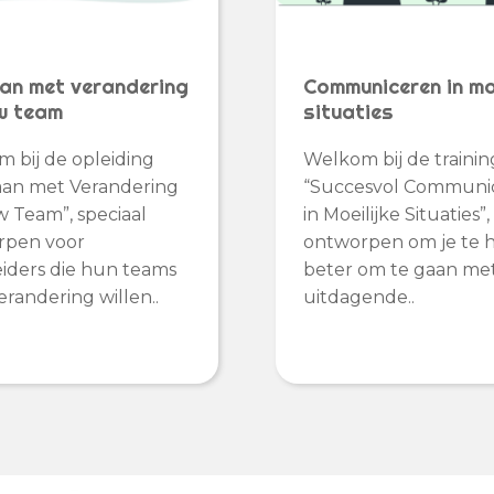
n met verandering
Communiceren in moe
uw team
situaties
 bij de opleiding
Welkom bij de trainin
an met Verandering
“Succesvol Communi
w Team”, speciaal
in Moeilijke Situaties”,
rpen voor
ontworpen om je te 
iders die hun teams
beter om te gaan me
erandering willen..
uitdagende..