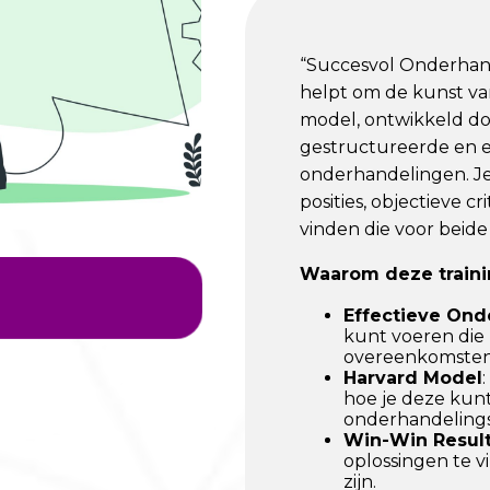
“Succesvol Onderhande
helpt om de kunst va
model, ontwikkeld do
gestructureerde en e
onderhandelingen. Je
posities, objectieve 
vinden die voor beide 
Waarom deze traini
Effectieve On
kunt voeren die
overeenkomsten
Harvard Model
hoe je deze kunt
onderhandelingss
Win-Win Resul
oplossingen te v
zijn.