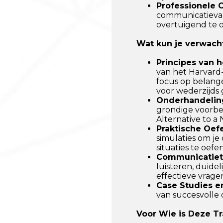
Professionele
communicatievaa
overtuigend te 
Wat kun je verwacht
Principes van 
van het Harvard
focus op belange
voor wederzijds 
Onderhandelin
grondige voorbe
Alternative to a
Praktische Oef
simulaties om je
situaties te oefe
Communicatiet
luisteren, duidel
effectieve vrage
Case Studies e
van succesvolle 
Voor Wie is Deze Tr