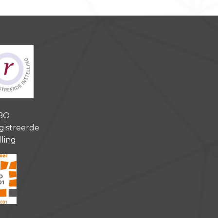
BO
gistreerde
lling