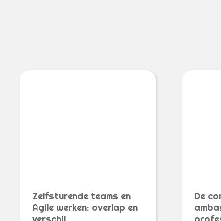
Zelfsturende teams en
De co
Agile werken: overlap en
ambas
verschil
profe