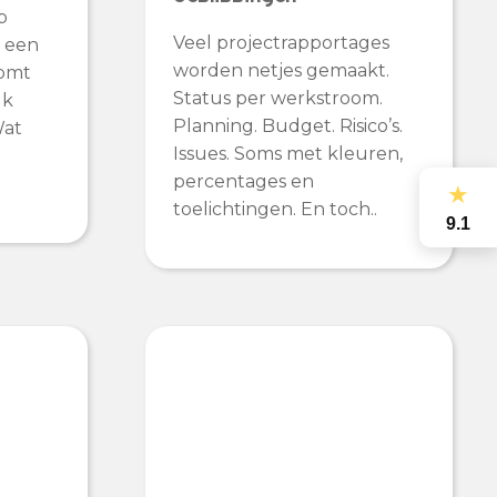
p
Veel projectrapportages
s een
worden netjes gemaakt.
komt
Status per werkstroom.
lk
Planning. Budget. Risico’s.
Wat
Issues. Soms met kleuren,
percentages en
★
toelichtingen. En toch..
9.1