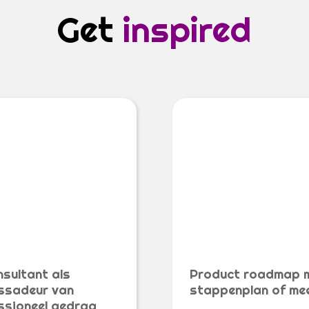
Get
inspired
nsultant als
Product roadmap 
sadeur van
stappenplan of me
ssioneel gedrag