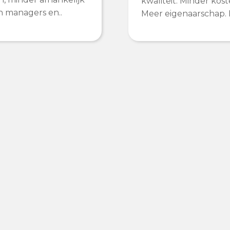
kwaliteit. Minder kost
an managers en..
Meer eigenaarschap. Da