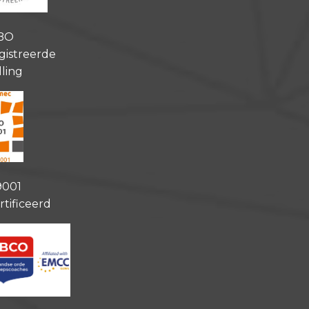
BO
gistreerde
lling
9001
rtificeerd