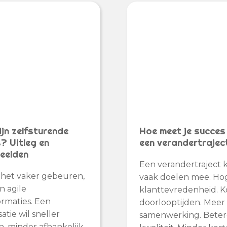
jn zelfsturende
Hoe meet je succes
? Uitleg en
een verandertrajec
eelden
Een verandertraject k
t het vaker gebeuren,
vaak doelen mee. Ho
n agile
klanttevredenheid. K
ormaties. Een
doorlooptijden. Meer
atie wil sneller
samenwerking. Bete
, minder afhankelijk