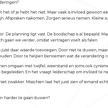
deringen?
ebt het of je hebt het niet. Maar vaak is invloed gewoon 
jn. Afspraken nakomen. Zorgen serieus nemen. Kleine s
 door. De planning ligt vast. De boodschap is al bepaald
 gaan we verder, omdat vertragen voelt als falen.
ist daar waarde toevoegen. Door niet te duwen, maar oo
 houden. Door te helpen benoemen wat de verandering 
nnen omgaan met twijfel, weerstand en soms ook cynisme
egeleiden. En het vraagt leiderschap om invloed te ne
iet zwakker. Misschien laat het juist zien of iemand ec
er harder te gaan duwen?