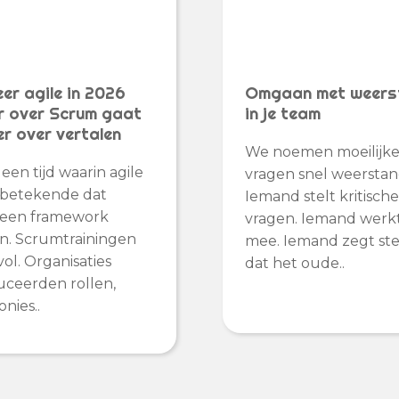
er agile in 2026
Omgaan met weers
r over Scrum gaat
in je team
er over vertalen
We noemen moeilijk
een tijd waarin agile
vragen snel weerstan
 betekende dat
Iemand stelt kritisch
 een framework
vragen. Iemand werkt
n. Scrumtrainingen
mee. Iemand zegt st
vol. Organisaties
dat het oude..
uceerden rollen,
nies..