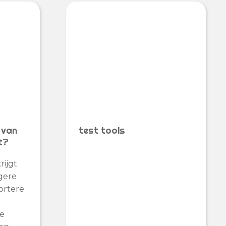
 van
test tools
t?
rijgt
gere
ortere
re