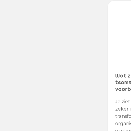
Wat zi
teams
voorb
Je zie
zeker i
transf
organis
werken