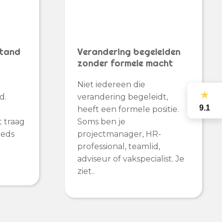
tand
Verandering begeleiden
zonder formele macht
e
Niet iedereen die
★
d.
verandering begeleidt,
9.1
e
heeft een formele positie.
 traag
Soms ben je
eeds
projectmanager, HR-
professional, teamlid,
adviseur of vakspecialist. Je
ziet..